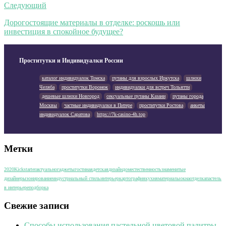
Следующий
Дорогостоящие материалы в отделке: роскошь или
инвестиция в спокойное будущее?
Проститутки и Индивидуалки России
каталог индивидуалок Томска
путаны для взрослых Иркутска
шлюхи
Челяба
проститутки Воронеж
индивидуалки для встреч Тольятти
дешевые шлюхи Новгород
сексуальные путаны Казани
путаны города
Москвы
частные индивидуалки в Питере
проститутки Ростова
анкеты
индивидуалок Саратова
https://7k-casino-4h.top
Метки
2020
Kickstarter
актуально
гаджеты
гостиная
детская
дизайн
дом
естественность
знаменитые
дизайнеры
зонирование
индустриальный стиль
интерьер
картография
кухня
материалы
окна
отделка
пастель
в интерьере
подборка
Свежие записи
Способы использования пастельной цветовой палитры