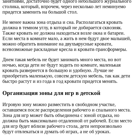
занятиями, достаточно будет одного небольшого журнального
столика, который, впрочем, через несколько лет неминуемо
придется заменить на большой стол.
Не менее важна зона отдыха и сна. Располагаться кровать
должна в темном углу, в который не добирается сквозняк.
Также кровать не должна находиться возле окна и батареи.
Если места в комнате мало, а жить в нем будут двое малышей,
можно обратить внимание на двухъярусные кровати,
всевозможные раскладные кресла и кровати-трансформеры.
Днем такая мебель не будет занимать много места, но вот
ночью, когда дети не будут ходить по комнате, маленькая
кровать развернется в большую и удобную. Лучше не
приобретать маленькую, совсем детскую мебель, так как дети
быстро растут и из года в год кровати придется менять.
Организация зоны для игр в детской
Игровую зону можно разместить в свободном участке,
оставшемся после распределения рабочего и спального места.
Зона для игр может быть объединена с зоной отдыха, но
должна быть максимально отдаленной от рабочей. Если место
для игр будет вблизи рабочего стола, дети непроизвольно
будут отвлекаться и думать об играх, а не об уроках.