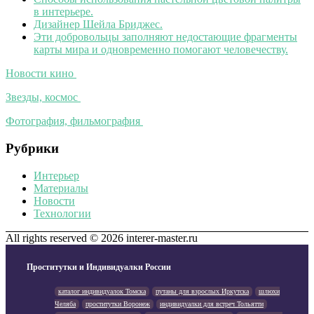
в интерьере.
Дизайнер Шейла Бриджес.
Эти добровольцы заполняют недостающие фрагменты
карты мира и одновременно помогают человечеству.
Новости кино
Звезды, космос
Фотография, фильмография
Рубрики
Интерьер
Материалы
Новости
Технологии
All rights reserved © 2026 interer-master.ru
Проститутки и Индивидуалки России
каталог индивидуалок Томска
путаны для взрослых Иркутска
шлюхи
Челяба
проститутки Воронеж
индивидуалки для встреч Тольятти