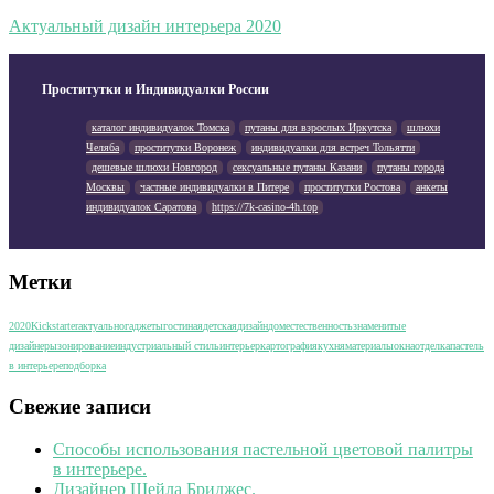
Актуальный дизайн интерьера 2020
Проститутки и Индивидуалки России
каталог индивидуалок Томска
путаны для взрослых Иркутска
шлюхи
Челяба
проститутки Воронеж
индивидуалки для встреч Тольятти
дешевые шлюхи Новгород
сексуальные путаны Казани
путаны города
Москвы
частные индивидуалки в Питере
проститутки Ростова
анкеты
индивидуалок Саратова
https://7k-casino-4h.top
Метки
2020
Kickstarter
актуально
гаджеты
гостиная
детская
дизайн
дом
естественность
знаменитые
дизайнеры
зонирование
индустриальный стиль
интерьер
картография
кухня
материалы
окна
отделка
пастель
в интерьере
подборка
Свежие записи
Способы использования пастельной цветовой палитры
в интерьере.
Дизайнер Шейла Бриджес.