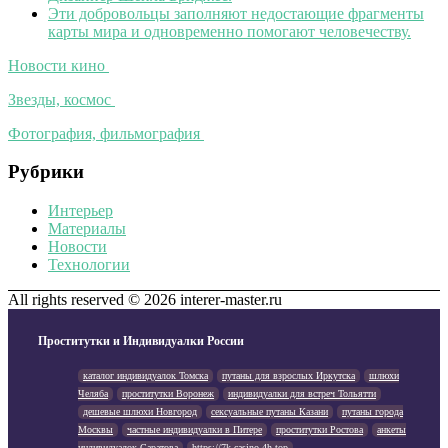
Эти добровольцы заполняют недостающие фрагменты
карты мира и одновременно помогают человечеству.
Новости кино
Звезды, космос
Фотография, фильмография
Рубрики
Интерьер
Материалы
Новости
Технологии
All rights reserved © 2026 interer-master.ru
Проститутки и Индивидуалки России
каталог индивидуалок Томска
путаны для взрослых Иркутска
шлюхи
Челяба
проститутки Воронеж
индивидуалки для встреч Тольятти
дешевые шлюхи Новгород
сексуальные путаны Казани
путаны города
Москвы
частные индивидуалки в Питере
проститутки Ростова
анкеты
индивидуалок Саратова
https://7k-casino-4h.top