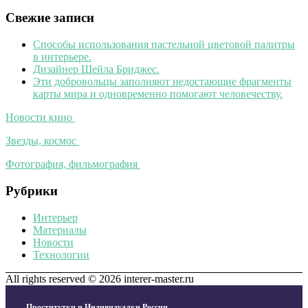
Свежие записи
Способы использования пастельной цветовой палитры
в интерьере.
Дизайнер Шейла Бриджес.
Эти добровольцы заполняют недостающие фрагменты
карты мира и одновременно помогают человечеству.
Новости кино
Звезды, космос
Фотография, фильмография
Рубрики
Интерьер
Материалы
Новости
Технологии
All rights reserved © 2026 interer-master.ru
Проститутки и Индивидуалки России