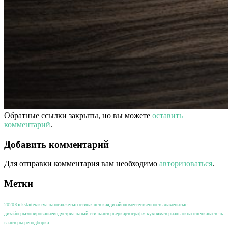
Обратные ссылки закрыты, но вы можете
оставить
комментарий
.
Добавить комментарий
Для отправки комментария вам необходимо
авторизоваться
.
Метки
2020
Kickstarter
актуально
гаджеты
гостиная
детская
дизайн
дом
естественность
знаменитые
дизайнеры
зонирование
индустриальный стиль
интерьер
картография
кухня
материалы
окна
отделка
пастель
в интерьере
подборка