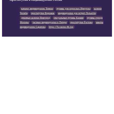
каталог индивидуалок Томска
путаны для взрослых Иркутска
шлюхи
Челяба
проститутки Воронеж
индивидуалки для встреч Тольятти
дешевые шлюхи Новгород
сексуальные путаны Казани
путаны города
Москвы
частные индивидуалки в Питере
проститутки Ростова
анкеты
индивидуалок Саратова
https://7k-casino-4h.top