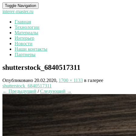
Toggle Navigation
interer-master.ru
Главная
Технологии
Материалы
Интерьер
Новости
Наши контакты
Партнеры
shutterstock_6840517311
Опубликовано
20.02.2020
,
1700 × 1133
в галерее
shutterstock_6840517311
← Предыдущий
/
Следующий →