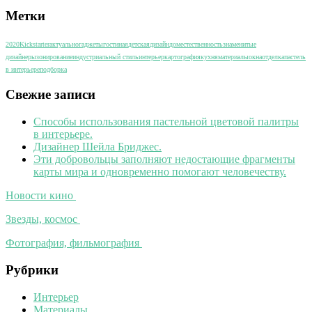
Метки
2020
Kickstarter
актуально
гаджеты
гостиная
детская
дизайн
дом
естественность
знаменитые
дизайнеры
зонирование
индустриальный стиль
интерьер
картография
кухня
материалы
окна
отделка
пастель
в интерьере
подборка
Свежие записи
Способы использования пастельной цветовой палитры
в интерьере.
Дизайнер Шейла Бриджес.
Эти добровольцы заполняют недостающие фрагменты
карты мира и одновременно помогают человечеству.
Новости кино
Звезды, космос
Фотография, фильмография
Рубрики
Интерьер
Материалы