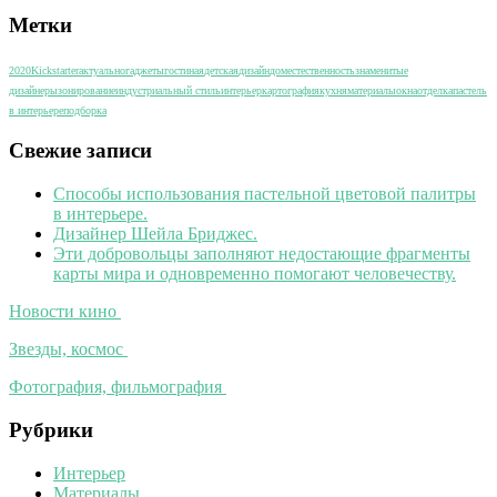
Метки
2020
Kickstarter
актуально
гаджеты
гостиная
детская
дизайн
дом
естественность
знаменитые
дизайнеры
зонирование
индустриальный стиль
интерьер
картография
кухня
материалы
окна
отделка
пастель
в интерьере
подборка
Свежие записи
Способы использования пастельной цветовой палитры
в интерьере.
Дизайнер Шейла Бриджес.
Эти добровольцы заполняют недостающие фрагменты
карты мира и одновременно помогают человечеству.
Новости кино
Звезды, космос
Фотография, фильмография
Рубрики
Интерьер
Материалы