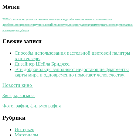
Метки
2020
Kickstarter
актуально
гаджеты
гостиная
детская
дизайн
дом
естественность
знаменитые
дизайнеры
зонирование
индустриальный стиль
интерьер
картография
кухня
материалы
окна
отделка
пастель
в интерьере
подборка
Свежие записи
Способы использования пастельной цветовой палитры
в интерьере.
Дизайнер Шейла Бриджес.
Эти добровольцы заполняют недостающие фрагменты
карты мира и одновременно помогают человечеству.
Новости кино
Звезды, космос
Фотография, фильмография
Рубрики
Интерьер
Материалы