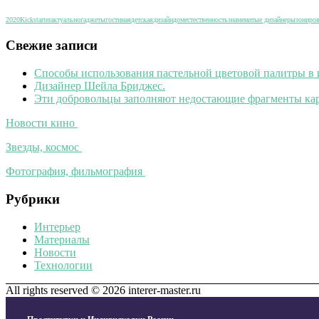
2020
Kickstarter
актуально
гаджеты
гостиная
детская
дизайн
дом
естественность
знаменитые дизайнеры
зониро
Свежие записи
Способы использования пастельной цветовой палитры в 
Дизайнер Шейла Бриджес.
Эти добровольцы заполняют недостающие фрагменты кар
Новости кино
Звезды, космос
Фотография, фильмография
Рубрики
Интерьер
Материалы
Новости
Технологии
All rights reserved © 2026 interer-master.ru