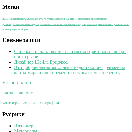
Метки
2020
Kickstarter
актуально
гаджеты
гостиная
детская
дизайн
дом
естественность
знаменитые
дизайнеры
зонирование
индустриальный стиль
интерьер
картография
кухня
материалы
окна
отделка
пастель
в интерьере
подборка
Свежие записи
Способы использования пастельной цветовой палитры
в интерьере.
Дизайнер Шейла Бриджес.
Эти добровольцы заполняют недостающие фрагменты
карты мира и одновременно помогают человечеству.
Новости кино
Звезды, космос
Фотография, фильмография
Рубрики
Интерьер
Материалы