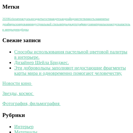
Метки
2020
Kickstarter
актуально
гаджеты
гостиная
детская
дизайн
дом
естественность
знаменитые
дизайнеры
зонирование
индустриальный стиль
интерьер
картография
кухня
материалы
окна
отделка
пастель
в интерьере
подборка
Свежие записи
Способы использования пастельной цветовой палитры
в интерьере.
Дизайнер Шейла Бриджес.
Эти добровольцы заполняют недостающие фрагменты
карты мира и одновременно помогают человечеству.
Новости кино
Звезды, космос
Фотография, фильмография
Рубрики
Интерьер
Материалы