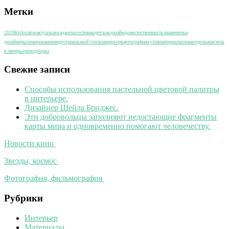
Метки
2020
Kickstarter
актуально
гаджеты
гостиная
детская
дизайн
дом
естественность
знаменитые
дизайнеры
зонирование
индустриальный стиль
интерьер
картография
кухня
материалы
окна
отделка
пастель
в интерьере
подборка
Свежие записи
Способы использования пастельной цветовой палитры
в интерьере.
Дизайнер Шейла Бриджес.
Эти добровольцы заполняют недостающие фрагменты
карты мира и одновременно помогают человечеству.
Новости кино
Звезды, космос
Фотография, фильмография
Рубрики
Интерьер
Материалы