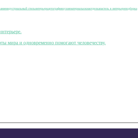
вание
индустриальный стиль
интерьер
картография
кухня
материалы
окна
отделка
пастель в интерьере
подборка
интерьере.
ты мира и одновременно помогают человечеству.