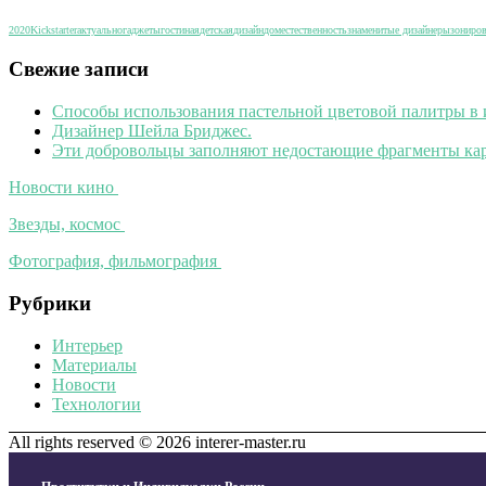
2020
Kickstarter
актуально
гаджеты
гостиная
детская
дизайн
дом
естественность
знаменитые дизайнеры
зониро
Свежие записи
Способы использования пастельной цветовой палитры в 
Дизайнер Шейла Бриджес.
Эти добровольцы заполняют недостающие фрагменты кар
Новости кино
Звезды, космос
Фотография, фильмография
Рубрики
Интерьер
Материалы
Новости
Технологии
All rights reserved © 2026 interer-master.ru