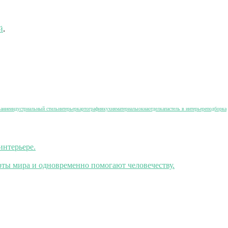
й
.
вание
индустриальный стиль
интерьер
картография
кухня
материалы
окна
отделка
пастель в интерьере
подборка
интерьере.
ты мира и одновременно помогают человечеству.