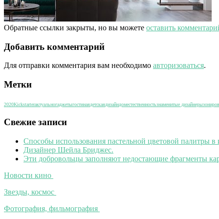
Обратные ссылки закрыты, но вы можете
оставить комментари
Добавить комментарий
Для отправки комментария вам необходимо
авторизоваться
.
Метки
2020
Kickstarter
актуально
гаджеты
гостиная
детская
дизайн
дом
естественность
знаменитые дизайнеры
зониро
Свежие записи
Способы использования пастельной цветовой палитры в 
Дизайнер Шейла Бриджес.
Эти добровольцы заполняют недостающие фрагменты кар
Новости кино
Звезды, космос
Фотография, фильмография