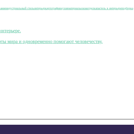
вание
индустриальный стиль
интерьер
картография
кухня
материалы
окна
отделка
пастель в интерьере
подборка
интерьере.
ты мира и одновременно помогают человечеству.