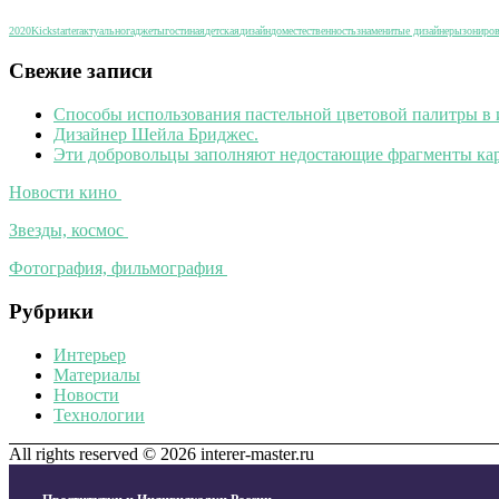
2020
Kickstarter
актуально
гаджеты
гостиная
детская
дизайн
дом
естественность
знаменитые дизайнеры
зониро
Свежие записи
Способы использования пастельной цветовой палитры в 
Дизайнер Шейла Бриджес.
Эти добровольцы заполняют недостающие фрагменты кар
Новости кино
Звезды, космос
Фотография, фильмография
Рубрики
Интерьер
Материалы
Новости
Технологии
All rights reserved © 2026 interer-master.ru