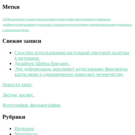
Метки
2020
Kickstarter
актуально
гаджеты
гостиная
детская
дизайн
дом
естественность
знаменитые
дизайнеры
зонирование
индустриальный стиль
интерьер
картография
кухня
материалы
окна
отделка
пастель
в интерьере
подборка
Свежие записи
Способы использования пастельной цветовой палитры
в интерьере.
Дизайнер Шейла Бриджес.
Эти добровольцы заполняют недостающие фрагменты
карты мира и одновременно помогают человечеству.
Новости кино
Звезды, космос
Фотография, фильмография
Рубрики
Интерьер
Материалы