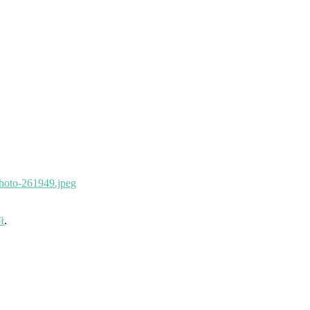
hoto-261949.jpeg
й
.