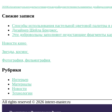
2020
Kickstarter
актуально
гаджеты
гостиная
детская
дизайн
дом
естественность
знаменитые дизайнеры
зониро
Свежие записи
Способы использования пастельной цветовой палитры в 
Дизайнер Шейла Бриджес.
Эти добровольцы заполняют недостающие фрагменты кар
Новости кино
Звезды, космос
Фотография, фильмография
Рубрики
Интерьер
Материалы
Новости
Технологии
All rights reserved © 2026 interer-master.ru