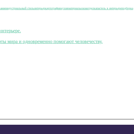
вание
индустриальный стиль
интерьер
картография
кухня
материалы
окна
отделка
пастель в интерьере
подборка
интерьере.
ты мира и одновременно помогают человечеству.