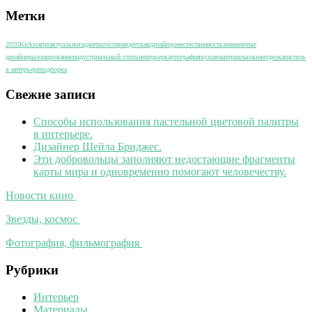
Метки
2020
Kickstarter
актуально
гаджеты
гостиная
детская
дизайн
дом
естественность
знаменитые
дизайнеры
зонирование
индустриальный стиль
интерьер
картография
кухня
материалы
окна
отделка
пастель
в интерьере
подборка
Свежие записи
Способы использования пастельной цветовой палитры
в интерьере.
Дизайнер Шейла Бриджес.
Эти добровольцы заполняют недостающие фрагменты
карты мира и одновременно помогают человечеству.
Новости кино
Звезды, космос
Фотография, фильмография
Рубрики
Интерьер
Материалы